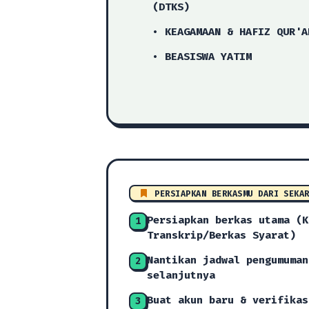
(DTKS)
• KEAGAMAAN & HAFIZ QUR'A
• BEASISWA YATIM
PERSIAPKAN BERKASMU DARI SEKA
Persiapkan berkas utama (K
1
Transkrip/Berkas Syarat)
Nantikan jadwal pengumuman
2
selanjutnya
Buat akun baru & verifikas
3