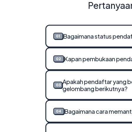
Pertanyaan
Bagaimana status pendaft
01
Kapan pembukaan penda
02
Apakah pendaftar yang be
03
gelombang berikutnya?
Bagaimana cara memanta
04